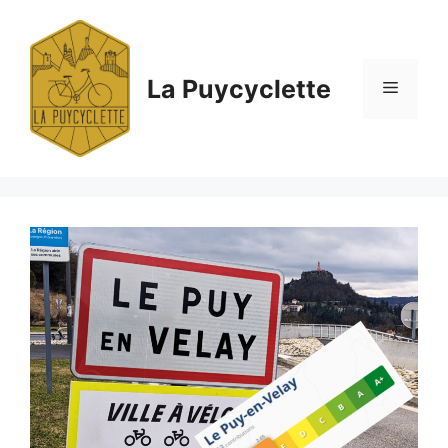
Aller
au
contenu
La Puycyclette
Menu