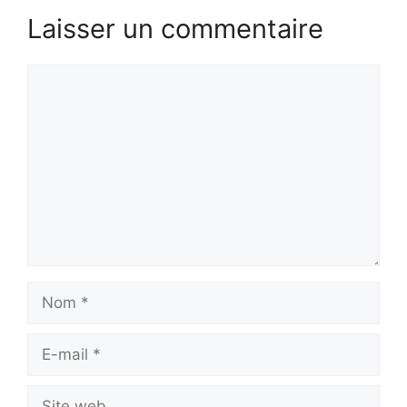
Laisser un commentaire
Commentaire
Nom
E-
mail
Site