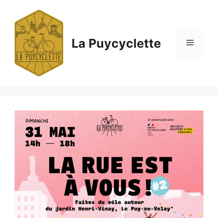
Aller
au
contenu
La Puycyclette
Menu